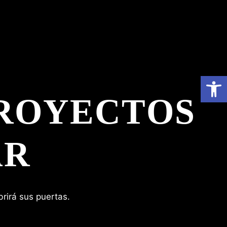
Abrir 
ROYECTOS
AR
rirá sus puertas.