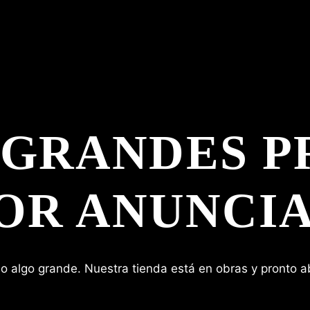
 GRANDES P
OR ANUNCI
o algo grande. Nuestra tienda está en obras y pronto ab