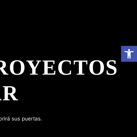
Abrir 
ROYECTOS
AR
rirá sus puertas.