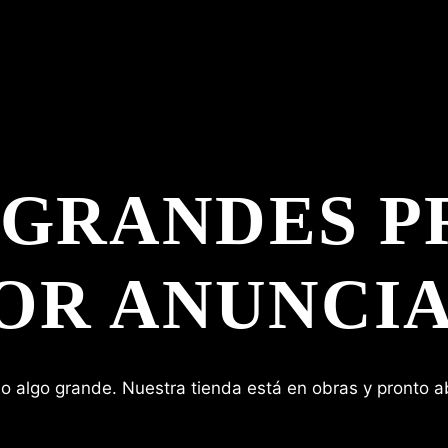
 GRANDES P
OR ANUNCI
o algo grande. Nuestra tienda está en obras y pronto ab