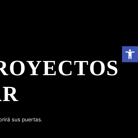
Abrir 
ROYECTOS
AR
rirá sus puertas.