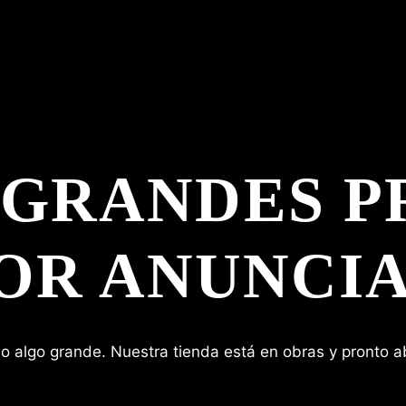
 GRANDES P
OR ANUNCI
o algo grande. Nuestra tienda está en obras y pronto ab